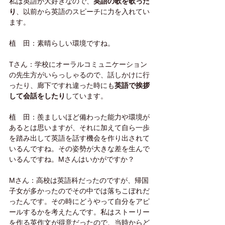
私は英語が大好きなので、
英語の歌を歌った
り
、以前から英語のスピーチに力を入れてい
ます。
植　田：素晴らしい環境ですね。
Tさん：学校にオーラルコミュニケーション
の先生方がいらっしゃるので、話しかけに行
ったり、廊下ですれ違った時にも
英語で挨拶
して会話をしたり
しています。
植　田：羨ましいほど備わった能力や環境が
あるとは思いますが、それに加えて自ら一歩
を踏み出して英語を話す機会を作り出されて
いるんですね。その姿勢が大きな差を生んで
いるんですね。Mさんはいかがですか？
Mさん：高校は英語科だったのですが、帰国
子女が多かったのでその中では落ちこぼれだ
ったんです。その時にどうやって自分をアピ
ールするかを考えたんです。私はストーリー
を作る英作文が得意だったので、当時からど