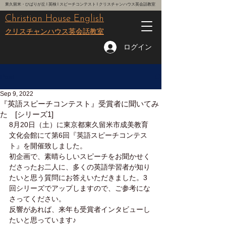
東久留米・ひばりが丘 l 英検 l スピーチコンテスト l クリスチャンハウス英会話教室
Christian House English
レッスン予約はこちら
クリスチャンハウス英会話教室
ログイン
Post
Sep 9, 2022
『英語スピーチコンテスト』受賞者に聞いてみ
た [シリーズ1]
8月20日（土）に東京都東久留米市成美教育
文化会館にて第6回『英語スピーチコンテス
ト』を開催致しました。
初企画で、素晴らしいスピーチをお聞かせく
ださったお二人に、多くの英語学習者が知り
たいと思う質問にお答えいただきました。3
回シリーズでアップしますので、ご参考にな
さってください。
反響があれば、来年も受賞者インタビューし
たいと思っています♪