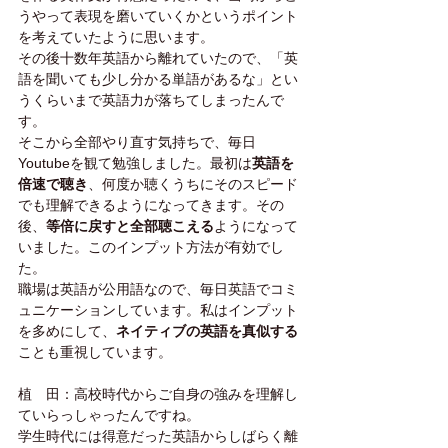
うやって表現を磨いていくかというポイント
を考えていたように思います。
その後十数年英語から離れていたので、「英
語を聞いても少し分かる単語があるな」とい
うくらいまで英語力が落ちてしまったんで
す。
そこから全部やり直す気持ちで、毎日
Youtubeを観て勉強しました。最初は
英語を
倍速で聴き
、何度か聴くうちにそのスピード
でも理解できるようになってきます。その
後、
等倍に戻すと全部聴こえる
ようになって
いました。このインプット方法が有効でし
た。
職場は英語が公用語なので、毎日英語でコミ
ュニケーションしています。私はインプット
を多めにして、
ネイティブの英語を真似する
ことも重視しています。
植　田：高校時代からご自身の強みを理解し
ていらっしゃったんですね。
学生時代には得意だった英語からしばらく離