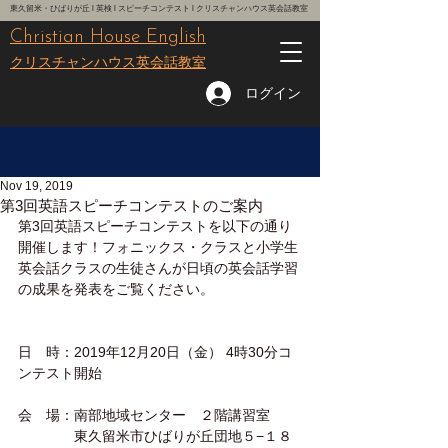
東久留米・ひばりが丘 l 英検 l スピーチコンテスト l クリスチャンハウス英会話教室
Christian House English
レッスン予約はこちら
クリスチャンハウス英会話教室
ログイン
Post
Nov 19, 2019
第3回英語スピーチコンテストのご案内
第3回英語スピーチコンテストを以下の通り
開催します！フォニックス・クラスと小学生
英会話クラスの生徒さんが日頃の英会話学習
の成果を発表をご覧ください。
日　時：2019年12月20日（金） 4時30分コ
ンテスト開始
会　場：南部地域センター　２階講習室
　　　　東久留米市ひばりが丘団地５−１８