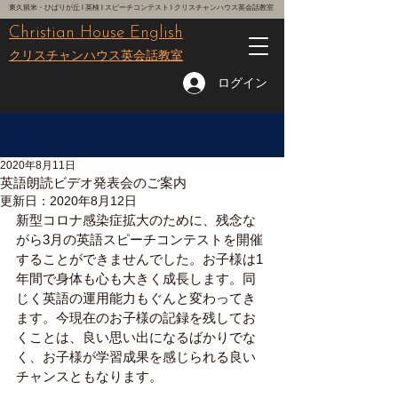
東久留米・ひばりが丘 l 英検 l スピーチコンテスト l クリスチャンハウス英会話教室
Christian House English
レッスン予約はこちら
クリスチャンハウス英会話教室
ログイン
記事
2020年8月11日
英語朗読ビデオ発表会のご案内
更新日：
2020年8月12日
新型コロナ感染症拡大のために、残念な
がら3月の英語スピーチコンテストを開催
することができませんでした。お子様は1
年間で身体も心も大きく成長します。同
じく英語の運用能力もぐんと変わってき
ます。今現在のお子様の記録を残してお
くことは、良い思い出になるばかりでな
く、お子様が学習成果を感じられる良い
チャンスともなります。