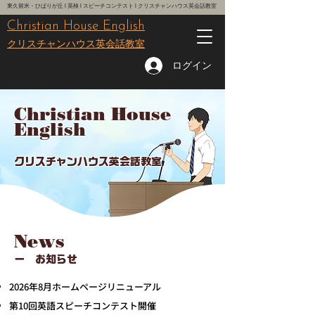
東久留米・ひばりが丘 l 英検 l スピーチコンテスト l クリスチャンハウス英会話教室
Christian House English
レッスン予約はこちら
クリスチャンハウス英会話教室
ログイン
Christian House
English
クリスチャンハウス英会話教室
News
ー お知らせ
2026年8月ホームページリニューアル
第10回英語スピーチコンテスト開催​​