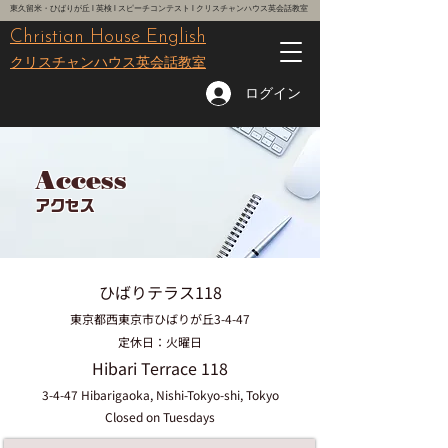
東久留米・ひばりが丘 l 英検 l スピーチコンテスト l クリスチャンハウス英会話教室
Christian House English
レッスン予約はこちら
クリスチャンハウス英会話教室
ログイン
Access
アクセス
ひばりテラス118
東京都西東京市ひばりが丘3-4-47
定休日：火曜日
​Hibari Terrace 118
3-4-47 Hibarigaoka, Nishi-Tokyo-shi, Tokyo
Closed on Tuesdays