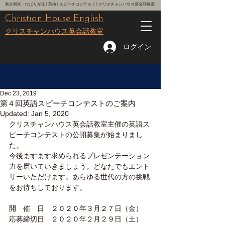
東久留米・ひばりが丘 l 英検 l スピーチコンテスト l クリスチャンハウス英会話教室
Christian House English
レッスン予約はこちら
クリスチャンハウス英会話教室
ログイン
Post
Dec 23, 2019
第４回英語スピーチコンテストのご案内
Updated:
Jan 5, 2020
クリスチャンハウス英会話教室主催の英語ス
ピーチコンテストの公開募集が始まりまし
た。
今後ますます求められるプレゼンテーション
力を磨いていきましょう。どなたでもエント
リーいただけます。あらゆる世代の方の挑戦
をお待ちしております。
開　催　日　２０２０年３月２７日（金）
応募締切日　２０２０年２月２９日（土）