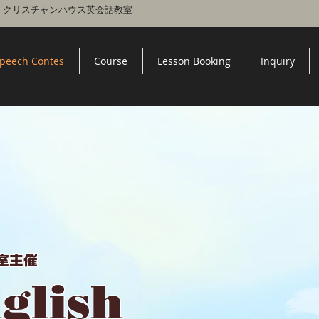
 l クリスチャンハウス英会話教室
peech Contes
Course
Lesson Booking
Inquiry
室主催
glish