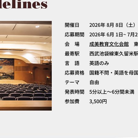
elines
開催日 2026年 8月 8日（土）
​応募期間 2026年 6月 1日~ 7月
会 場
成美教育文化会館
東
最寄駅 西武池袋線東久留米
言 語 英語のみ
応募資格 国籍不問・英語を母
​テーマ 自由
発表時間 5分以上〜6分間未満​
参加費 3,500円​